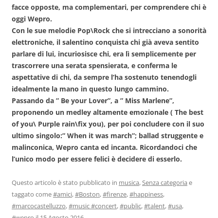
facce opposte, ma complementari, per comprendere chi è
oggi Wepro.
Con le sue melodie Pop\Rock che si intrecciano a sonorità
elettroniche, il salentino conquista chi già aveva sentito
parlare di lui, incuriosisce chi, era lì semplicemente per
trascorrere una serata spensierata, e conferma le
aspettative di chi, da sempre l’ha sostenuto tenendogli
idealmente la mano in questo lungo cammino.
Passando da ” Be your Lover”, a ” Miss Marlene”,
proponendo un medley altamente emozionale ( The best
of you\ Purple rain\fix you), per poi concludere con il suo
ultimo singolo:” When it was march”; ballad struggente e
malinconica, Wepro canta ed incanta. Ricordandoci che
l’unico modo per essere felici è decidere di esserlo.
Questo articolo è stato pubblicato in
musica
,
Senza categoria
e
taggato come
#amici
,
#Boston
,
#firenze
,
#happiness
,
#marcocastelluzzo
,
#music #concert
,
#public
,
#talent
,
#usa
,
#wepro
il
15 Agosto 2016